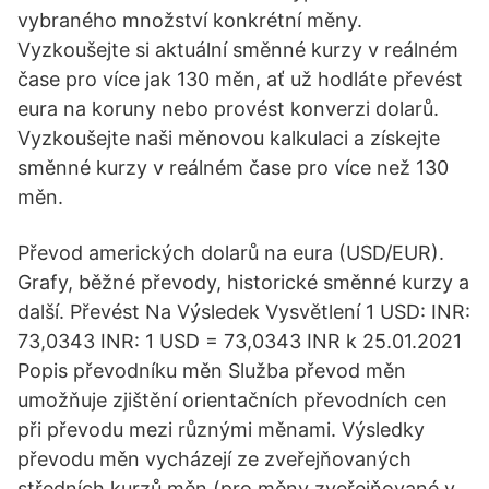
vybraného množství konkrétní měny.
Vyzkoušejte si aktuální směnné kurzy v reálném
čase pro více jak 130 měn, ať už hodláte převést
eura na koruny nebo provést konverzi dolarů.
Vyzkoušejte naši měnovou kalkulaci a získejte
směnné kurzy v reálném čase pro více než 130
měn.
Převod amerických dolarů na eura (USD/EUR).
Grafy, běžné převody, historické směnné kurzy a
další. Převést Na Výsledek Vysvětlení 1 USD: INR:
73,0343 INR: 1 USD = 73,0343 INR k 25.01.2021
Popis převodníku měn Služba převod měn
umožňuje zjištění orientačních převodních cen
při převodu mezi různými měnami. Výsledky
převodu měn vycházejí ze zveřejňovaných
středních kurzů měn (pro měny zveřejňované v