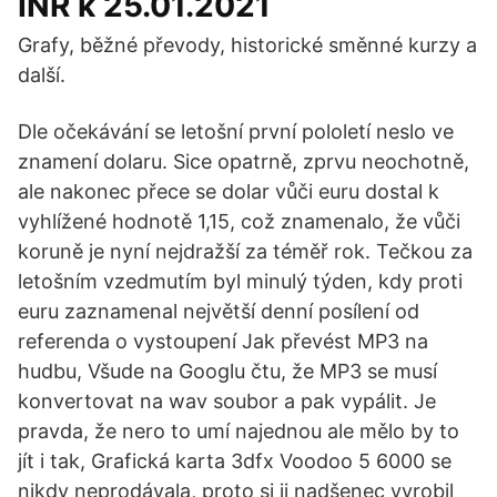
INR k 25.01.2021
Grafy, běžné převody, historické směnné kurzy a
další.
Dle očekávání se letošní první pololetí neslo ve
znamení dolaru. Sice opatrně, zprvu neochotně,
ale nakonec přece se dolar vůči euru dostal k
vyhlížené hodnotě 1,15, což znamenalo, že vůči
koruně je nyní nejdražší za téměř rok. Tečkou za
letošním vzedmutím byl minulý týden, kdy proti
euru zaznamenal největší denní posílení od
referenda o vystoupení Jak převést MP3 na
hudbu, Všude na Googlu čtu, že MP3 se musí
konvertovat na wav soubor a pak vypálit. Je
pravda, že nero to umí najednou ale mělo by to
jít i tak, Grafická karta 3dfx Voodoo 5 6000 se
nikdy neprodávala, proto si ji nadšenec vyrobil