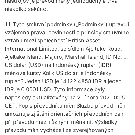
nástrojov je prevod meny jednoduchý a trvá
niekoľko sekúnd.
1.1. Tyto smluvní podmínky („Podmínky“) upravují
vzájemná práva, povinnosti a principy smluvního
vztahu mezi společností British Asset
International Limited, se sídlem Ajeltake Road,
Ajeltake Island, Majuro, Marshall Island, ID No. …
US dolar (USD) na Indonéský rupiah (IDR)
měnové kurzy Kolik US dolar je Indonéský
rupiah? Jeden USD je 14,122.4858 IDR a jeden
IDR je 0.0001 USD. Tyto informace byly
naposledy aktualizovány na 2. února 2021 0:05
CET. Popis převodníku měn Služba převod měn
umožňuje zjištění orientačních převodních cen
při převodu mezi různými měnami. Výsledky
převodu měn vycházejí ze zveřejňovaných