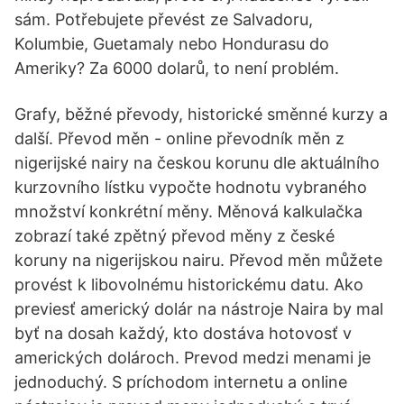
sám. Potřebujete převést ze Salvadoru,
Kolumbie, Guetamaly nebo Hondurasu do
Ameriky? Za 6000 dolarů, to není problém.
Grafy, běžné převody, historické směnné kurzy a
další. Převod měn - online převodník měn z
nigerijské nairy na českou korunu dle aktuálního
kurzovního lístku vypočte hodnotu vybraného
množství konkrétní měny. Měnová kalkulačka
zobrazí také zpětný převod měny z české
koruny na nigerijskou nairu. Převod měn můžete
provést k libovolnému historickému datu. Ako
previesť americký dolár na nástroje Naira by mal
byť na dosah každý, kto dostáva hotovosť v
amerických dolároch. Prevod medzi menami je
jednoduchý. S príchodom internetu a online