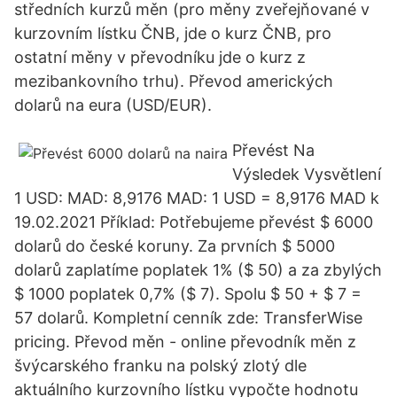
středních kurzů měn (pro měny zveřejňované v
kurzovním lístku ČNB, jde o kurz ČNB, pro
ostatní měny v převodníku jde o kurz z
mezibankovního trhu). Převod amerických
dolarů na eura (USD/EUR).
Převést Na
Výsledek Vysvětlení
1 USD: MAD: 8,9176 MAD: 1 USD = 8,9176 MAD k
19.02.2021 Příklad: Potřebujeme převést $ 6000
dolarů do české koruny. Za prvních $ 5000
dolarů zaplatíme poplatek 1% ($ 50) a za zbylých
$ 1000 poplatek 0,7% ($ 7). Spolu $ 50 + $ 7 =
57 dolarů. Kompletní cenník zde: TransferWise
pricing. Převod měn - online převodník měn z
švýcarského franku na polský zlotý dle
aktuálního kurzovního lístku vypočte hodnotu