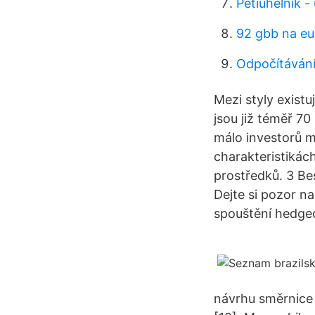
Pětiúhelník -
92 gbb na eu
Odpočítávání
Mezi styly exist
jsou již téměř 7
málo investorů m
charakteristikác
prostředků. 3 Be
Dejte si pozor 
spouštění hedge
návrhu směrnice 