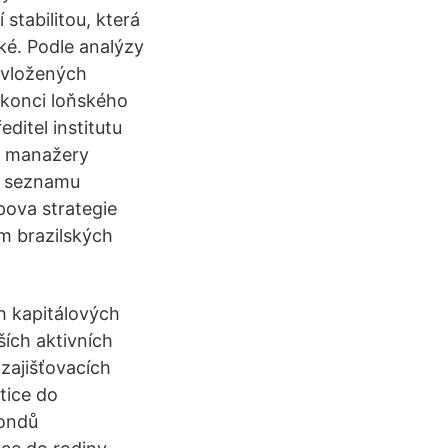
stabilitou, která
lké. Podle analýzy
 vložených
 konci loňského
ditel institutu
o manažery
na seznamu
pova strategie
am brazilských
 kapitálových
ích aktivních
zajišťovacích
tice do
fondů