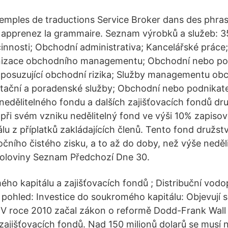
mples de traductions Service Broker dans des phrase
 apprenez la grammaire. Seznam výrobků a služeb: 3
činnosti; Obchodní administrativa; Kancelářské práce
nizace obchodního managementu; Obchodní nebo po
posuzující obchodní rizika; Služby managementu obc
tační a poradenské služby; Obchodní nebo podnikat
nedělitelného fondu a dalších zajišťovacích fondů dru
 při svém vzniku nedělitelný fond ve výši 10% zapiso
lu z příplatků zakládajících členů. Tento fond družst
čního čistého zisku, a to až do doby, než výše neděl
oloviny Seznam Předchozí Dne 30.
ho kapitálu a zajišťovacích fondů ; Distribuční vodo
ší pohled: Investice do soukromého kapitálu: Objevují
 V roce 2010 začal zákon o reformě Dodd-Frank Wall
zajišťovacích fondů. Nad 150 milionů dolarů se musí 