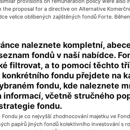
 similar provisions on remuneration policy were also 
 the proposal for a directive on Alternative Komerční
dce velice oblíbených zajištěných fondů Forte. Běhe
ránce naleznete kompletní, abec
seznam fondů v naší nabídce. Fo
 filtrovat, a to pomocí těchto tří
 konkrétního fondu přejdete na k
 vybraném fondu, kde naleznete 
 informací, včetně stručného po
 strategie fondu.
m Fondu je co nejvyšší zhodnocování majetku ve Fon
ných papírů jiných fondů kolektivního investování s r