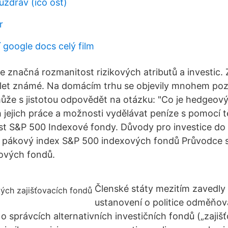
 uzdrav (ico ost)
r
 google docs celý film
uje značná rozmanitost rizikových atributů a investic
0 let známé. Na domácím trhu se objevily mnohem pozd
ůže s jistotou odpovědět na otázku: "Co je hedgeový
h jejich práce a možnosti vydělávat peníze s pomocí 
st S&P 500 Indexové fondy. Důvody pro investice do
na pákový index S&P 500 indexových fondů Průvodce 
ových fondů.
Členské státy mezitím zavedl
ustanovení o politice odměňov
o správcích alternativních investičních fondů („zajiš