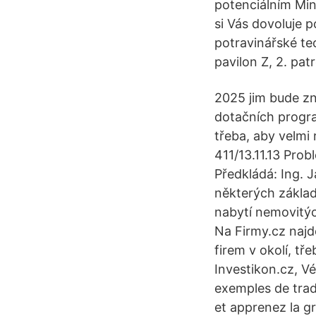
potenciálním Min
si Vás dovoluje 
potravinářské te
pavilon Z, 2. pat
2025 jim bude zn
dotačních progra
třeba, aby velmi 
411/13.11.13 Pro
Předkládá: Ing. 
některých základ
nabytí nemovitý
Na Firmy.cz najd
firem v okolí, t
Investikon.cz, Vé
exemples de trad
et apprenez la g