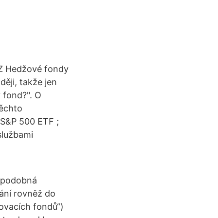
. Z Hedžové fondy
ěji, takže jen
 fond?". O
těchto
 S&P 500 ETF ;
službami
y podobná
ání rovněž do
ťovacích fondů“)