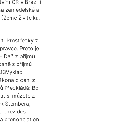
vím ČR v Brazílii
 na zemědělské a
(Země živitelka,
t. Prostředky z
pravce. Proto je
 – Daň z příjmů
daně z příjmů
.13Výklad
ákona o dani z
ů Předkládá: Bc
at si můžete z
něk Štembera,
herchez des
la prononciation