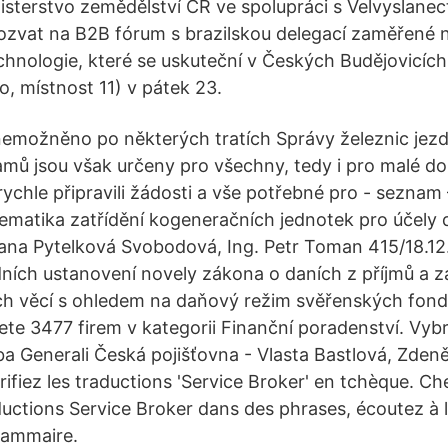
isterstvo zemědělství ČR ve spolupráci s Velvyslanect
pozvat na B2B fórum s brazilskou delegací zaměřené
chnologie, které se uskuteční v Českých Budějovicích 
ro, místnost 11) v pátek 23.
emožněno po některých tratích Správy železnic jezdi
mů jsou však určeny pro všechny, tedy i pro malé do
rychle připravili žádosti a vše potřebné pro - seznam
blematika zatřídění kogeneračních jednotek pro účely 
Jana Pytelková Svobodová, Ing. Petr Toman 415/18.12
ních ustanovení novely zákona o daních z příjmů a z
ch věcí s ohledem na daňový režim svěřenských fond
ete 3477 firem v kategorii Finanční poradenství. Vybr
řeba Generali Česká pojišťovna - Vlasta Bastlová, Zde
rifiez les traductions 'Service Broker' en tchèque. C
uctions Service Broker dans des phrases, écoutez à 
rammaire.