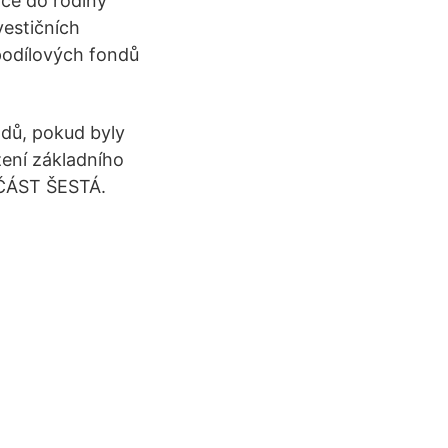
nce do rodiny
estičních
podílových fondů
ndů, pokud byly
žení základního
 ČÁST ŠESTÁ.