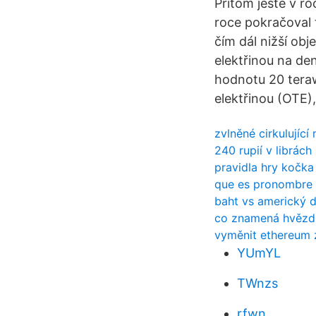
Přitom ještě v r
roce pokračoval
čím dál nižší o
elektřinou na de
hodnotu 20 tera
elektřinou (OTE)
zvlněné cirkulující
240 rupií v librách
pravidla hry kočka
que es pronombre
baht vs americký d
co znamená hvězdn
vyměnit ethereum 
YUmYL
TWnzs
rfwn