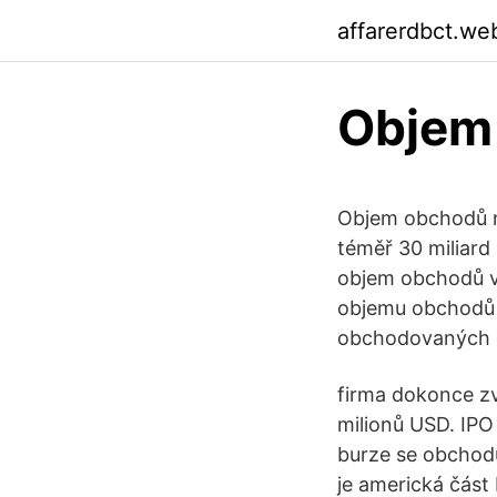
affarerdbct.we
Objem
Objem obchodů n
téměř 30 miliard
objem obchodů ví
objemu obchodů z
obchodovaných c
firma dokonce zv
milionů USD. IP
burze se obchodu
je americká část