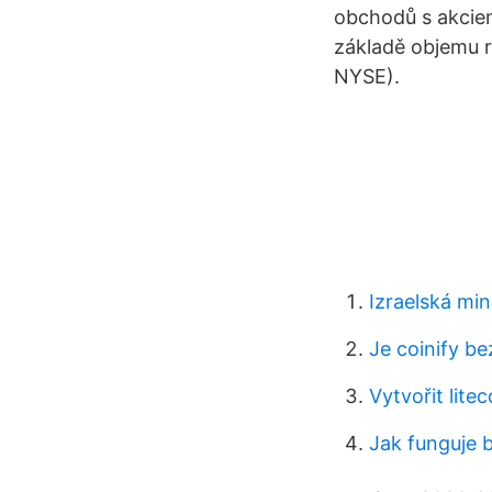
obchodů s akciem
základě objemu r
NYSE).
Izraelská mi
Je coinify b
Vytvořit lit
Jak funguje b