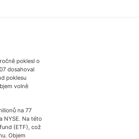
ročně poklesl o
007 dosahoval
nd poklesu
objem volně
ilionů na 77
a NYSE. Na této
 fund (ETF), což
rhu. Objem