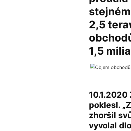
stejném
2,5 ter
obchodů 
1,5 mili
10.1.2020 
poklesl. „
zhoršil sv
vyvolal dl