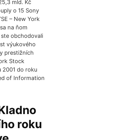
25,3 mld. Kč
uply o 15 Sony
YSE – New York
 sa na ňom
 ste obchodovali
ást výukového
y prestižních
ork Stock
u 2001 do roku
ed of Information
Kladno
ího roku
ve