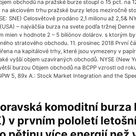
jem obchodů na pražské burze stoupl o 15 pct. na 1
na akciovém trhu pražské burzy letos meziročně sto
SE: SNE) Celosvětově prodáno 2,1 milionu až 2,5& N
USA) – najväčšia burza na svete podľa tržnej Denne
 mien v hodnote 2 – 5 biliónov dolárov. s ktorým by
iného stratového obchodu. 11. prosinec 2018 První č
ěřena na kapitálové trhy, které jsou vymezeny v papír
 také vyšší objem uzavíraných obchodů. NYSE (New Y
větší burzou Objem obchodů na BCPP vzrostl od rok
GPW 5, 89x A.: Stock Market Integration and the Spe
ravská komoditní burza 
 v prvním pololetí letošn
o pětinu více energií než 