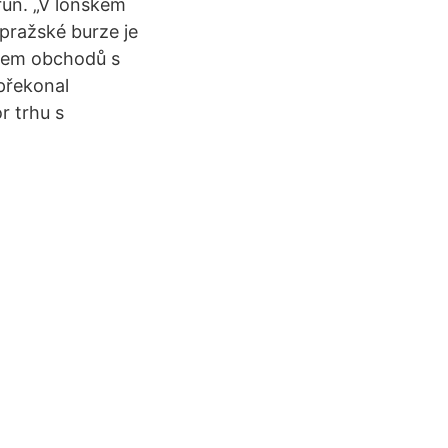
run. „V loňském
pražské burze je
bjem obchodů s
překonal
r trhu s