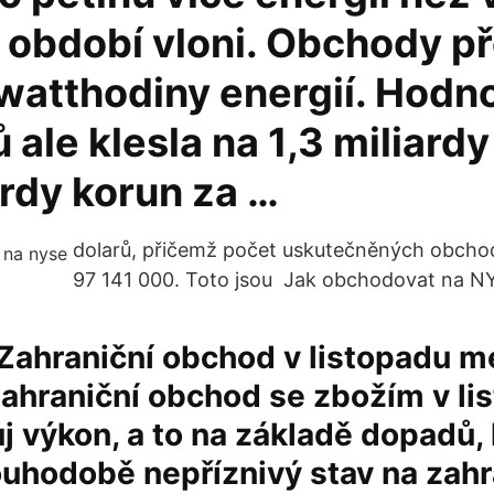
 období vloni. Obchody p
awatthodiny energií. Hodn
ale klesla na 1,3 miliardy
ardy korun za …
dolarů, přičemž počet uskutečněných obchod
97 141 000. Toto jsou Jak obchodovat na N
Zahraniční obchod v listopadu m
Zahraniční obchod se zbožím v li
ůj výkon, a to na základě dopadů,
ouhodobě nepříznivý stav na zah