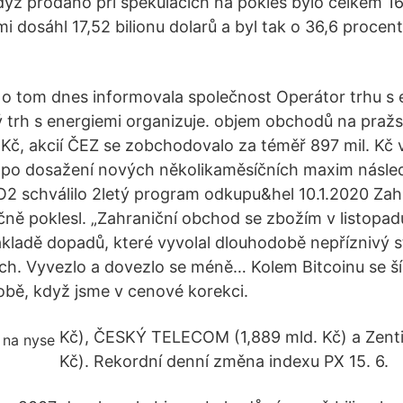
když prodáno při spekulacích na pokles bylo celkem 1
 dosáhl 17,52 bilionu dolarů a byl tak o 36,6 procent
 o tom dnes informovala společnost Operátor trhu s e
 trh s energiemi organizuje. objem obchodů na praž
 Kč, akcií ČEZ se zobchodovalo za téměř 897 mil. Kč 
 po dosažení nových několikaměsíčních maxim násled
2 schválilo 2letý program odkupu&hel 10.1.2020 Zah
čně poklesl. „Zahraniční obchod se zbožím v listopadu
ákladě dopadů, které vyvolal dlouhodobě nepříznivý s
ích. Vyvezlo a dovezlo se méně… Kolem Bitcoinu se ší
bě, když jsme v cenové korekci.
Kč), ČESKÝ TELECOM (1,889 mld. Kč) a Zenti
Kč). Rekordní denní změna indexu PX 15. 6.