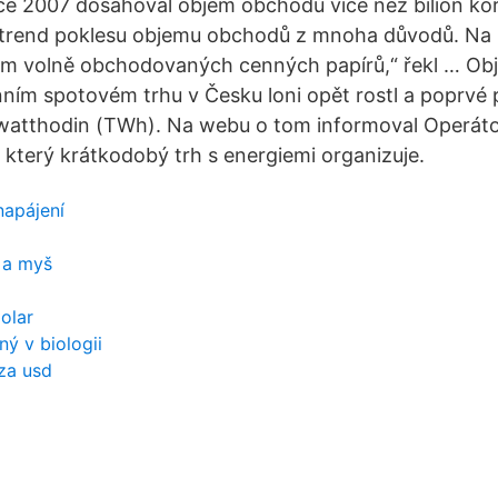
oce 2007 dosahoval objem obchodů více než bilion ko
 trend poklesu objemu obchodů z mnoha důvodů. Na 
bjem volně obchodovaných cenných papírů,“ řekl … O
nním spotovém trhu v Česku loni opět rostl a poprvé 
watthodin (TWh). Na webu o tom informoval Operáto
, který krátkodobý trh s energiemi organizuje.
 napájení
 a myš
olar
ý v biologii
za usd