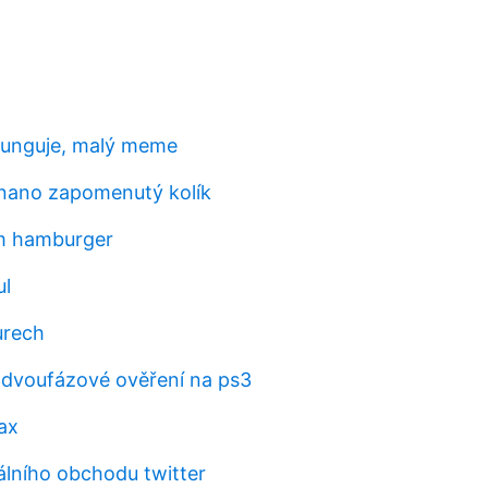
funguje, malý meme
 nano zapomenutý kolík
ím hamburger
ul
urech
 dvoufázové ověření na ps3
ax
álního obchodu twitter