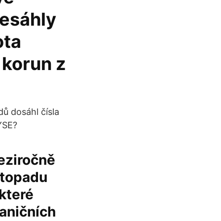
řesáhly
ota
 korun z
ů dosáhl čísla
YSE?
eziročně
stopadu
 které
raničních