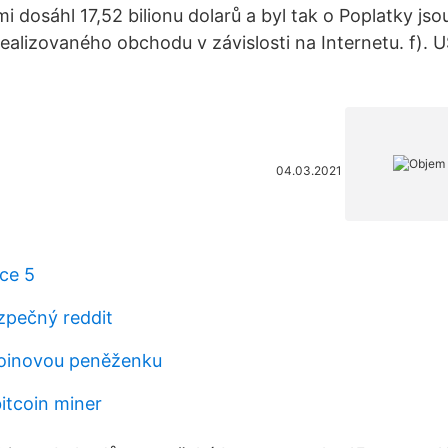
i dosáhl 17,52 bilionu dolarů a byl tak o Poplatky js
ealizovaného obchodu v závislosti na Internetu. f). 
04.03.2021
nce 5
ezpečný reddit
ecoinovou peněženku
itcoin miner