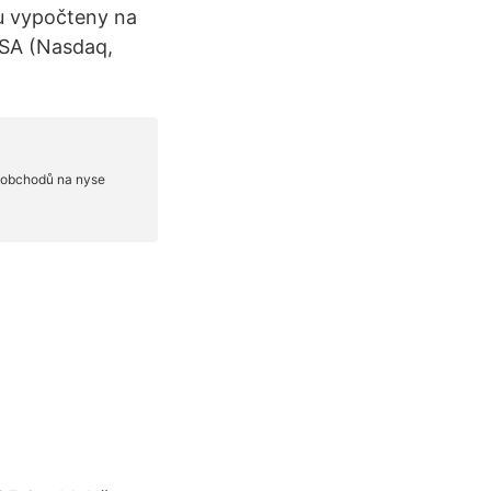
ou vypočteny na
USA (Nasdaq,