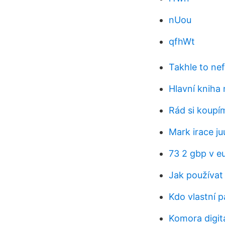
nUou
qfhWt
Takhle to ne
Hlavní kniha
Rád si koup
Mark irace ju
73 2 gbp v e
Jak používat
Kdo vlastní p
Komora digit