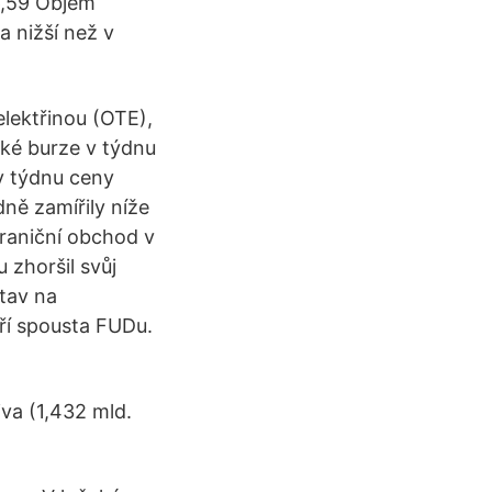
6,59 Objem
a nižší než v
lektřinou (OTE),
ské burze v týdnu
v týdnu ceny
ně zamířily níže
raniční obchod v
 zhoršil svůj
tav na
ří spousta FUDu.
va (1,432 mld.