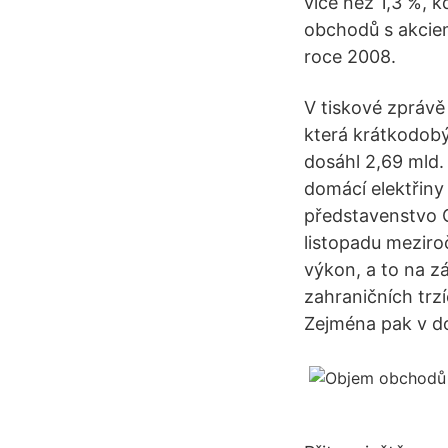
více než 1,3 %, 
obchodů s akciemi
roce 2008.
V tiskové zprávě
která krátkodobý
dosáhl 2,69 mld.
domácí elektřiny
představenstvo O
listopadu meziro
výkon, a to na z
zahraničních trz
Zejména pak v do