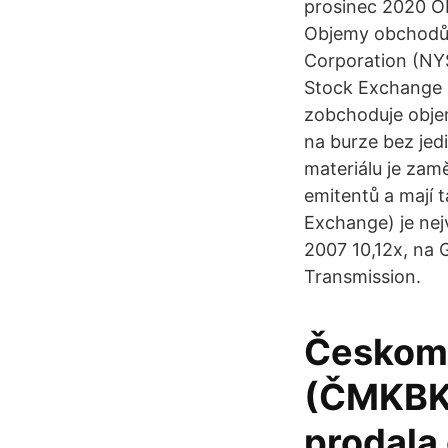
prosinec 2020 Ob
Objemy obchodů 
Corporation (NY
Stock Exchange (
zobchoduje objem
na burze bez jed
materiálu je zam
emitentů a mají
Exchange) je nej
2007 10,12x, na 
Transmission.
Českomo
(ČMKBK)
prodala 