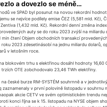
vezlo a dovezlo se méně…
odů ve SPAD byl posunut na novou rekordní hodnotu
jemu se nejvíce podílely emise ČEZ (5,581 mld. Kč)
a Zentiva (1,432 mld. Kč). Rekordní denní změna index
ovedených auty se do roku 2023 zvýší na miliardu d
 1 min čtení Objem obchodních transakcí provedenýc
 roku 2023 zdesetinásobí na jednu miliardu dolarů, 
arů v letošním roce.
a blokovém trhu s elektřinou dosáhl hodnoty 16,60 
 trzích OTE zobchodovalo 23,46 TWh elektřiny.
na české burze RM-SYSTÉM souhrnně a v jednotlivý
zaznamenaly v první polovině listopadu v souhrnu n
naopak akcie CETV ve svém optimistickém trendu nepo
oti konci října se k 15. listopadu na NYSE objem shor