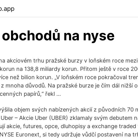
b.app
 obchodů na nyse
a akciovém trhu pražské burzy v loňském roce mezi
 korun na 138,8 miliardy korun. Přitom ještě v roce 2
ce než bilion korun. „V loňském roce pokračoval tre
 mnoha důvodů. Na pražské burze je čím dál nižší 
enných papírů,“ řekl …
ýšila objem svých nabízených akcií z původních 70 m
O Uber – Akcie Uber (UBER) zklamaly svým debutem n
jí akcie, futures, opce, dluhopisy a exchange traded
 NYSE Euronext, si tedy udržuje vůdčí postavení na t