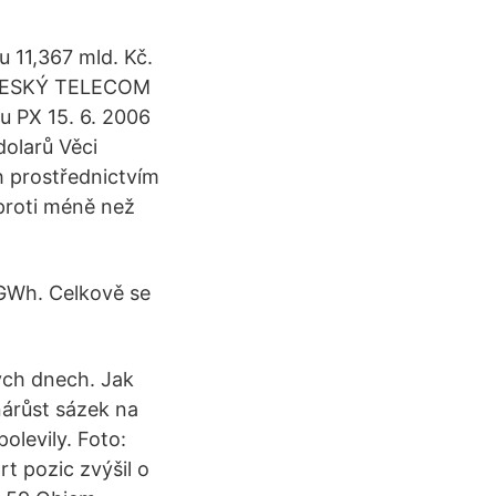
 11,367 mld. Kč.
, ČESKÝ TELECOM
u PX 15. 6. 2006
olarů Věci
h prostřednictvím
oproti méně než
GWh. Celkově se
ch dnech. Jak
árůst sázek na
levily. Foto:
t pozic zvýšil o