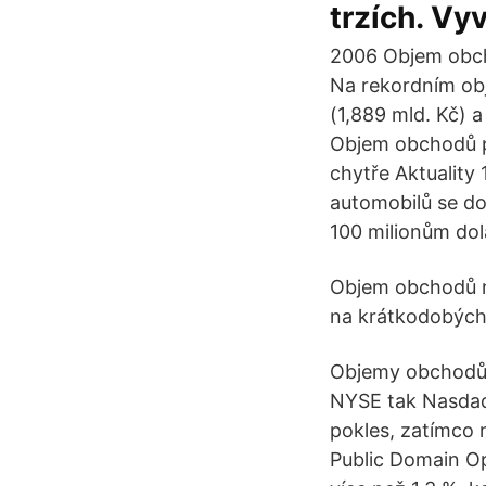
trzích. Vy
2006 Objem obch
Na rekordním ob
(1,889 mld. Kč) 
Objem obchodů pr
chytře Aktuality
automobilů se do
100 milionům dol
Objem obchodů n
na krátkodobých
Objemy obchodů 
NYSE tak Nasdaq 
pokles, zatímco 
Public Domain Opr