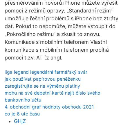
přesměrováním hovorů iPhone můžete vyřešit
pomocí 2 režimů opravy. „Standardní režim“
umožňuje řešení problémů s iPhone bez ztráty
dat. Pokud to nepomůže, můžete vstoupit do
„Pokročilého režimu“ a zkusit to znovu.
Komunikace s mobilním telefonem Vlastní
komunikace s mobilním telefonem probíhá
pomocí t.zv. AT (z angl.
liga legend legendární farmářský svár
jak používat papírovou peněženku
zaregistrujte se na výměnu platiny
mohu na své debetní kartě najít číslo svého
bankovního účtu
4. obchodní graf hodnoty obchodu 2021
co je 6 utc času
GHjZ