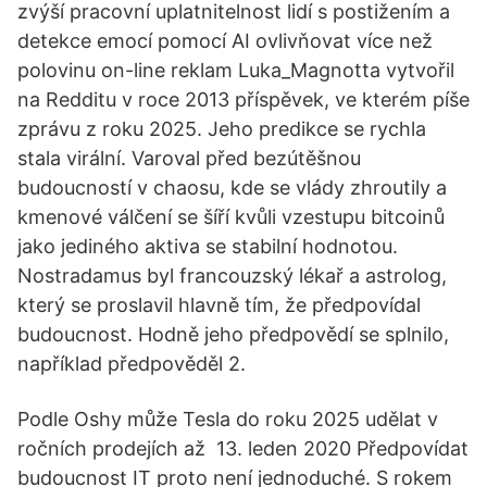
zvýší pracovní uplatnitelnost lidí s postižením a
detekce emocí pomocí AI ovlivňovat více než
polovinu on-line reklam Luka_Magnotta vytvořil
na Redditu v roce 2013 příspěvek, ve kterém píše
zprávu z roku 2025. Jeho predikce se rychla
stala virální. Varoval před bezútěšnou
budoucností v chaosu, kde se vlády zhroutily a
kmenové válčení se šíří kvůli vzestupu bitcoinů
jako jediného aktiva se stabilní hodnotou.
Nostradamus byl francouzský lékař a astrolog,
který se proslavil hlavně tím, že předpovídal
budoucnost. Hodně jeho předpovědí se splnilo,
například předpověděl 2.
Podle Oshy může Tesla do roku 2025 udělat v
ročních prodejích až 13. leden 2020 Předpovídat
budoucnost IT proto není jednoduché. S rokem