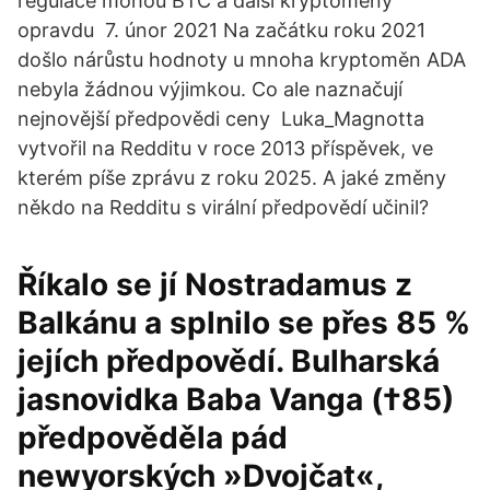
regulace mohou BTC a další kryptoměny
opravdu 7. únor 2021 Na začátku roku 2021
došlo nárůstu hodnoty u mnoha kryptoměn ADA
nebyla žádnou výjimkou. Co ale naznačují
nejnovější předpovědi ceny Luka_Magnotta
vytvořil na Redditu v roce 2013 příspěvek, ve
kterém píše zprávu z roku 2025. A jaké změny
někdo na Redditu s virální předpovědí učinil?
Říkalo se jí Nostradamus z
Balkánu a splnilo se přes 85 %
jejích předpovědí. Bulharská
jasnovidka Baba Vanga (†85)
předpověděla pád
newyorských »Dvojčat«,