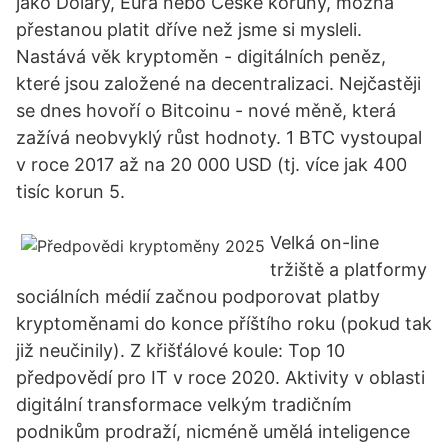
jako Dolary, Eura nebo České koruny, možná
přestanou platit dříve než jsme si mysleli.
Nastává věk kryptoměn - digitálních peněz,
které jsou založené na decentralizaci. Nejčastěji
se dnes hovoří o Bitcoinu - nové měně, která
zažívá neobvyklý růst hodnoty. 1 BTC vystoupal
v roce 2017 až na 20 000 USD (tj. více jak 400
tisíc korun 5.
Velká on-line
tržiště a platformy
sociálních médií začnou podporovat platby
kryptoměnami do konce příštího roku (pokud tak
již neučinily). Z křišťálové koule: Top 10
předpovědí pro IT v roce 2020. Aktivity v oblasti
digitální transformace velkým tradičním
podnikům prodraží, nicméně umělá inteligence