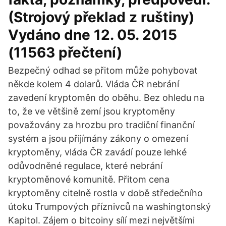
(Strojový překlad z ruštiny)
Vydáno dne 12. 05. 2015
(11563 přečtení)
Bezpečný odhad se přitom může pohybovat
někde kolem 4 dolarů. Vláda ČR nebrání
zavedení kryptoměn do oběhu. Bez ohledu na
to, že ve většině zemí jsou kryptoměny
považovány za hrozbu pro tradiční finanční
systém a jsou přijímány zákony o omezení
kryptoměny, vláda ČR zavádí pouze lehké
odůvodněné regulace, které nebrání
kryptoměnové komunitě. Přitom cena
kryptoměny citelně rostla v době středečního
útoku Trumpových příznivců na washingtonský
Kapitol. Zájem o bitcoiny sílí mezi největšími