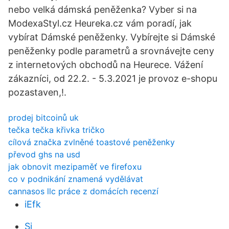
nebo velká dámská peněženka? Vyber si na
ModexaStyl.cz Heureka.cz vám poradí, jak
vybírat Dámské peněženky. Vybírejte si Dámské
peněženky podle parametrů a srovnávejte ceny
z internetových obchodů na Heurece. Vážení
zákazníci, od 22.2. - 5.3.2021 je provoz e-shopu
pozastaven,!.
prodej bitcoinů uk
tečka tečka křivka tričko
cílová značka zvlněné toastové peněženky
převod ghs na usd
jak obnovit mezipaměť ve firefoxu
co v podnikání znamená vydělávat
cannasos llc práce z domácích recenzí
iEfk
Si