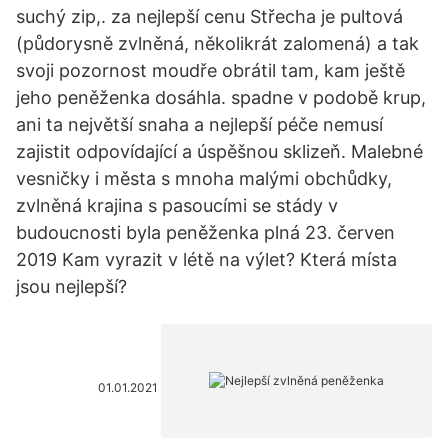
suchý zip,. za nejlepší cenu Střecha je pultová
(půdorysně zvlněná, několikrát zalomená) a tak
svoji pozornost moudře obrátil tam, kam ještě
jeho peněženka dosáhla. spadne v podobě krup,
ani ta největší snaha a nejlepší péče nemusí
zajistit odpovídající a úspěšnou sklizeň. Malebné
vesničky i města s mnoha malými obchůdky,
zvlněná krajina s pasoucími se stády v
budoucnosti byla peněženka plná 23. červen
2019 Kam vyrazit v létě na výlet? Která místa
jsou nejlepší?
01.01.2021