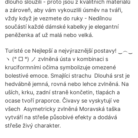
dlouho sloužili - proto jsou z kvalitních materiálů
a zároveň, aby vám vykouzlili úsměv na tváři,
vždy když je vezmete do ruky - Nedílnou
součástí každé dámské kabelky je elegantní
peněženka ať už malá nebo velká.
Turisté ce Nejlepší a nejvýraznější postavy! ‿︵‿
ヽ (° □ °) ノ zvlněná ústa v kombinaci s
kruciformními očima symbolizuje omezené
bolestivé emoce. Smajlíci strachu Dlouhá srst je
hedvábně jemná, rovná nebo lehce zvlněná. Na
uších, krku, zadní straně končetin, tlapách a
ocase tvoří praporce. Čivavy se vyskytují ve
všech Asymetricky zvlněná Moravská taška
vytváří na střeše působivé efekty a dodává
střeše živý charakter.